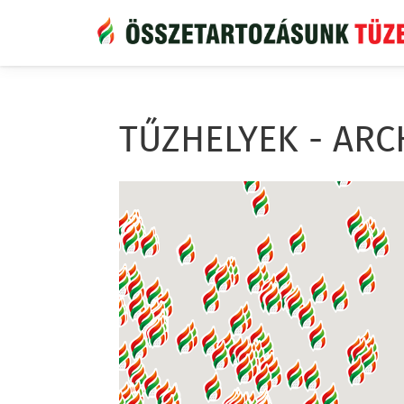
Ugrás
a
tartalomra
TŰZHELYEK - ARC