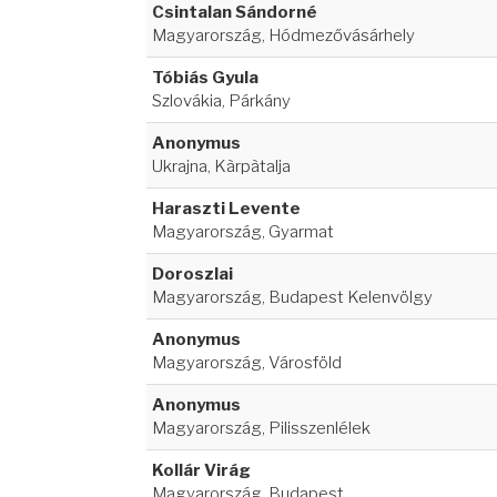
Csintalan Sándorné
Magyarország, Hódmezővásárhely
Tóbiás Gyula
Szlovákia, Párkány
Anonymus
Ukrajna, Kàrpàtalja
Haraszti Levente
Magyarország, Gyarmat
Doroszlai
Magyarország, Budapest Kelenvölgy
Anonymus
Magyarország, Városföld
Anonymus
Magyarország, Pilisszenlélek
Kollár Virág
Magyarország, Budapest