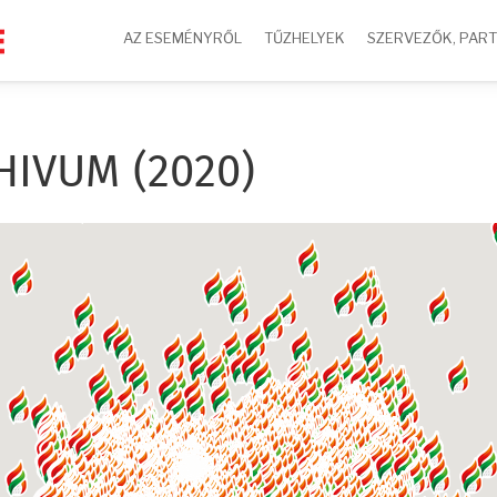
AZ ESEMÉNYRŐL
TŰZHELYEK
SZERVEZŐK, PAR
HIVUM (2020)