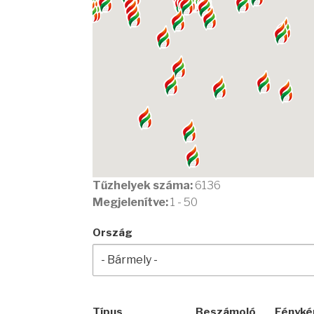
Tűzhelyek száma:
6136
Megjelenítve:
1 - 50
Ország
Típus
Beszámoló
Fényké