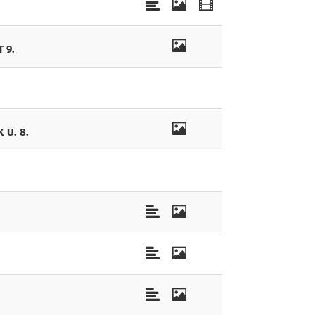
 9.
 U. 8.