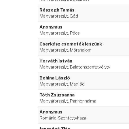
Részegh Tamás
Magyarország, Göd
Anonymus
Magyarország, Pécs
Cserkész csemeték leszünk
Magyarország, Mórahalom
Horváth István
Magyarország, Balatonszentgyörgy
Behina László
Magyarország, Maglód
Tóth Zsuzsanna
Magyarország, Pannonhalma
Anonymus
Románia, Szentegyhaza