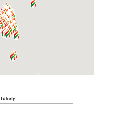
tóhely