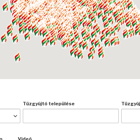
Tűzgyújtó települése
Tűzgyúj
p
Videó