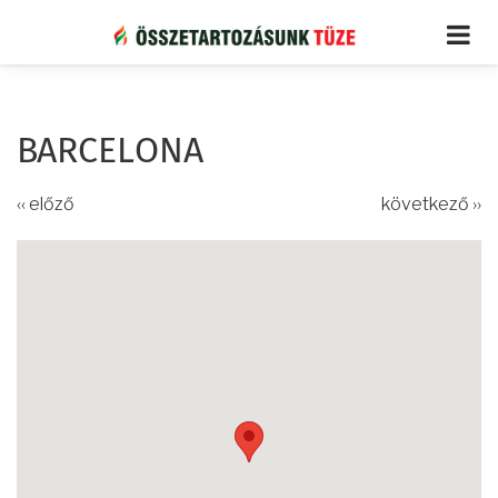
Ugrás
a
tartalomra
BARCELONA
‹‹ előző
következő ››