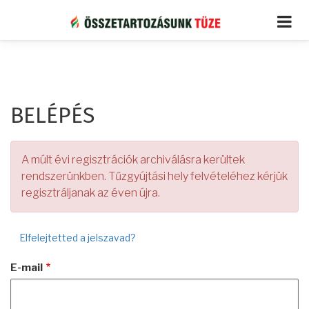
Ugrás
a
tartalomra
BELÉPÉS
A múlt évi regisztrációk archiválásra kerültek
rendszerünkben. Tűzgyújtási hely felvételéhez kérjük
regisztráljanak az éven újra.
Elfelejtetted a jelszavad?
E-mail