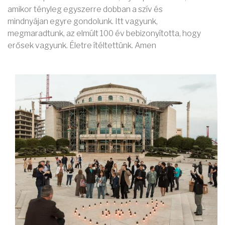
amikor tényleg egyszerre dobban a szív és
mindnyájan egyre gondolunk. Itt vagyunk,
megmaradtunk, az elmúlt 100 év bebizonyította, hogy
erősek vagyunk. Életre ítéltettünk. Amen