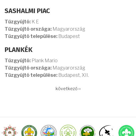
SASHALMI PIAC
Tűzgyújtó:
K E
Tűzgyújtó országa:
Magyarország
Tűzgyújtó települése:
Budapest
PLANKÉK
Tűzgyújtó:
Plank Mario
Tűzgyújtó országa:
Magyarország
Tűzgyújtó települése:
Budapest, XII.
OLDALSZÁMOZÁS
Következő
következő ››
oldal