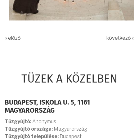
‹‹ előző
következő ››
TÜZEK A KÖZELBEN
BUDAPEST, ISKOLA U. 5, 1161
MAGYARORSZÁG
Tűzgyújtó:
Anonymus
Tűzgyújtó országa:
Magyarország
Tűzgyújtó települése:
Budapest