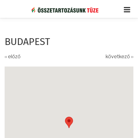
Ugrás
a
tartalomra
BUDAPEST
‹‹ előző
következő ››