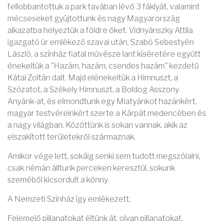
fellobbantottuk a park tavában lévő 3 fáklyát, valamint
mécseseket gyújtottunk és nagy Magyarország
alkazatba helyeztük a földre őket. Vidnyánszky Attila
igazgató úr emlékező szavai után, Szabó Sebestyén
László, a színház fiatal művésze lant kíséretére együtt
énekeltük a "Hazám, hazám, csendes hazám" kezdetű
Kátai Zoltán dalt. Majd elénekeltük a Himnuszt, a
Szózatot, a Székely Himnuszt, a Boldog Asszony
Anyánk-at, és elmondtunk egy Miatyánkot hazánkért,
magyar testvéreinkért szerte a Kárpát medencében és
a nagy világban. Közöttünk is sokan vannak, akik az
elszakított területekről származnak.
Amikor vége lett, sokáig senki sem tudott megszólalni,
csak némán álltunk perceken keresztül, sokunk
szeméből kicsordult a könny.
A Nemzeti Színház így emlékezett.
Felemelő pillanatokat éltünk át, olyan pillanatokat,