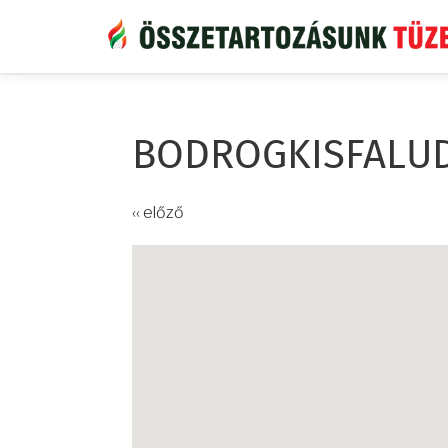
Ugrás
a
tartalomra
BODROGKISFALU
‹‹ előző