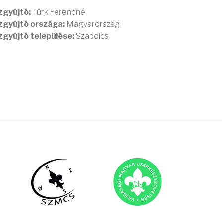
zgyújtó:
Türk Ferencné
zgyújtó országa:
Magyarország
zgyújtó települése:
Szabolcs