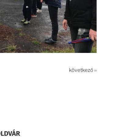
következő ››
ÖLDVÁR