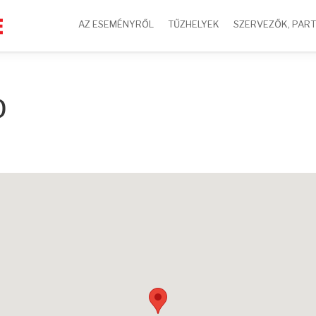
AZ ESEMÉNYRŐL
TŰZHELYEK
SZERVEZŐK, PAR
D