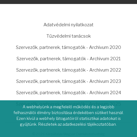
LÁBLÉC
Adatvédelmi nyilatkozat
Tűzvédelmi tanácsok
Szervezők, partnerek, támogatók - Archivum 2020
Szervezők, partnerek, támogatók - Archivum 2021
Szervezők, partnerek, támogatók - Archivum 2022
Szervezők, partnerek, támogatók - Archivum 2023
Szervezők, partnerek, támogatók - Archivum 2024
Szervezők, partnerek, támogatók - Archivum 2025
A webhelyünk a megfelelő működés és a legjobb
felhasználói élmény biztosítása érdekében sütiket használ.
Ezen kívül a webhely látogatóiról statisztikai adatokat is
gyűjtünk. Részletek az adatkezelési tájékoztatóban.
© 2026 Kárpátaljai Magyar Cserkészszövetség