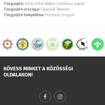
Tűzgyújtó:
44.sz Zrínyi Miklós Cserkészcsapat
Tűzgyújtó országa:
Egyesült Államok
Tűzgyújtó települése:
Portland, Oregon
KÖVESS MINKET A KÖZÖSSÉGI
OLDALAKON!
facebook
instagram