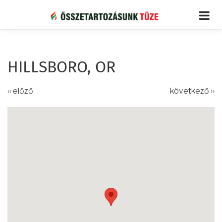
Ugrás
a
tartalomra
HILLSBORO, OR
‹‹ előző
következő ››