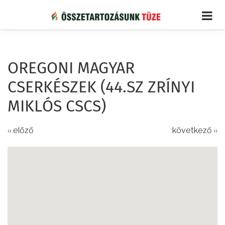
Ugrás
a
tartalomra
OREGONI MAGYAR
CSERKÉSZEK (44.SZ ZRÍNYI
MIKLÓS CSCS)
‹‹ előző
következő ››