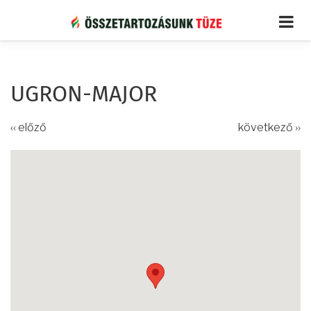
Ugrás
a
tartalomra
UGRON-MAJOR
‹‹ előző
következő ››