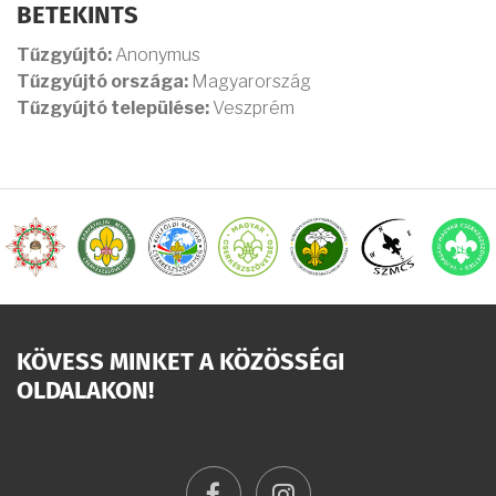
BETEKINTS
Tűzgyújtó:
Anonymus
Tűzgyújtó országa:
Magyarország
Tűzgyújtó települése:
Veszprém
KÖVESS MINKET A KÖZÖSSÉGI
OLDALAKON!
facebook
instagram