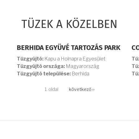
TÜZEK A KÖZELBEN
BERHIDA EGYÜVÉ TARTOZÁS PARK
CO
Tűzgyújtó:
Kapu a Holnapra Egyesület
Tű
Tűzgyújtó országa:
Magyarország
Tű
Tűzgyújtó települése:
Berhida
Tű
1. oldal
Következő
következő ››
oldal