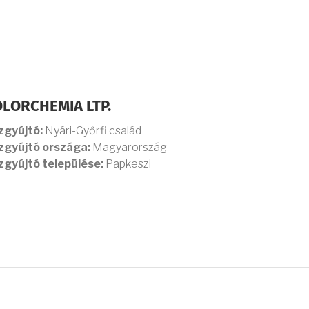
LORCHEMIA LTP.
zgyújtó:
Nyári-Győrfi család
zgyújtó országa:
Magyarország
zgyújtó települése:
Papkeszi