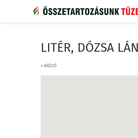
Ugrás
a
tartalomra
LITÉR, DÓZSA LÁ
‹‹ előző