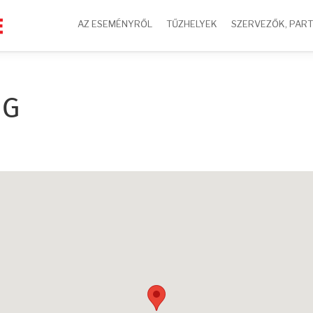
AZ ESEMÉNYRŐL
TŰZHELYEK
SZERVEZŐK, PAR
NG