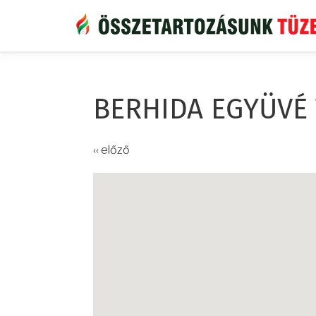
Ugrás
a
tartalomra
BERHIDA EGYÜVÉ
‹‹ előző