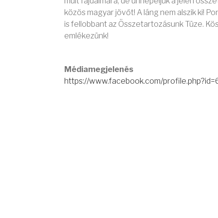
múlt fájdalmára, de ünnepeljük a jelen össze
közös magyar jövőt! A láng nem alszik ki! P
is fellobbant az Összetartozásunk Tüze. Kö
emlékezünk!
Médiamegjelenés
https://www.facebook.com/profile.php?id