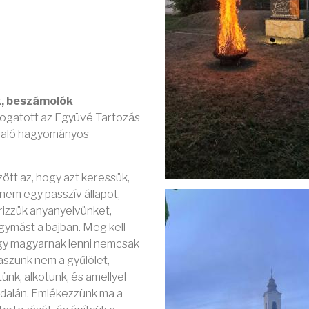
k, beszámolók
átogatott az Együvé Tartozás
 való hagyományos
tt az, hogy azt keressük,
nem egy passzív állapot,
rizzük anyanyelvünket,
ymást a bajban. Meg kell
gy magyarnak lenni nemcsak
laszunk nem a gyűlölet,
tünk, alkotunk, és amellyel
ldalán. Emlékezzünk ma a