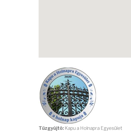
Tűzgyújtó:
Kapu a Holnapra Egyesület