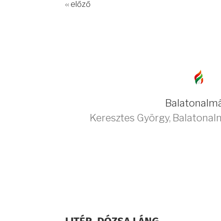
‹‹ előző
Balatonalm
Keresztes György
,
Balatonal