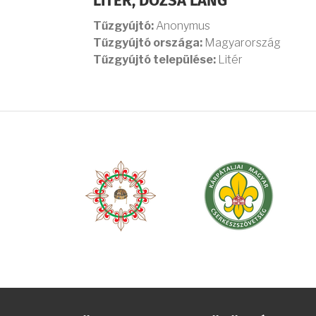
LITÉR, DÓZSA LÁNG
Tűzgyújtó:
Anonymus
Tűzgyújtó országa:
Magyarország
Tűzgyújtó települése:
Litér