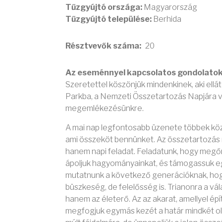
Tűzgyújtó országa:
Magyarország
Tűzgyújtó települése:
Berhida
Résztvevők száma
20
Az eseménnyel kapcsolatos gondolato
Szeretettel köszönjük mindenkinek, aki ell
Parkba, a Nemzeti Összetartozás Napjára
megemlékezésünkre.
A mai nap legfontosabb üzenete többek közö
ami összeköt bennünket. Az összetartozás 
hanem napi feladat. Feladatunk, hogy megő
ápoljuk hagyományainkat, és támogassuk eg
mutatnunk a következő generációknak, ho
büszkeség, de felelősség is. Trianonra a vá
hanem az életerő. Az az akarat, amellyel épí
megfogjuk egymás kezét a határ mindkét o