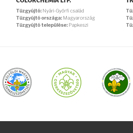
COLORCHEMIA LTP.
T
Tűzgyújtó:
Nyári-Győrfi család
Tű
Tűzgyújtó országa:
Magyarország
Tű
Tűzgyújtó települése:
Papkeszi
Tű