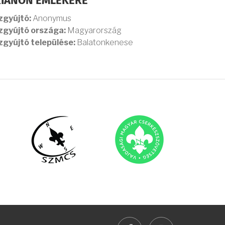
RIANON EMLÉKÉRE
zgyújtó:
Anonymus
zgyújtó országa:
Magyarország
zgyújtó települése:
Balatonkenese