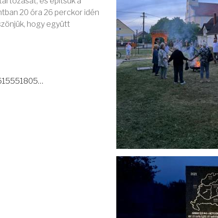
tartozását, és építsük a
ontban 20 óra 26 perckor idén
szönjük, hogy együtt
=615551805…