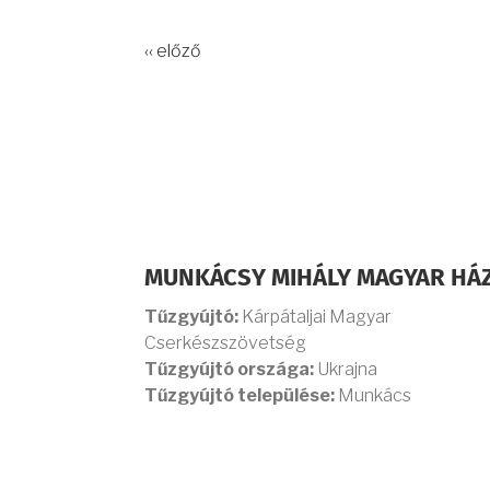
‹‹ előző
MUNKÁCSY MIHÁLY MAGYAR HÁ
Tűzgyújtó:
Kárpátaljai Magyar
Cserkészszövetség
Tűzgyújtó országa:
Ukrajna
Tűzgyújtó települése:
Munkács
OLDALSZÁMOZÁS