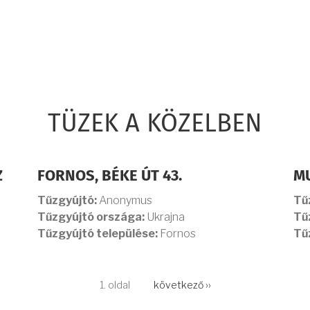
TÜZEK A KÖZELBEN
Z
FORNOS, BÉKE ÚT 43.
M
Tűzgyújtó:
Anonymus
Tű
Tűzgyújtó országa:
Ukrajna
Tű
Tűzgyújtó települése:
Fornos
Tű
1. oldal
Következő
következő ››
oldal