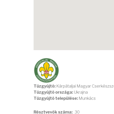
Tűzgyújtó:
Kárpátaljai Magyar Cserkészs
Tűzgyújtó országa:
Ukrajna
Tűzgyújtó települése:
Munkács
Résztvevők száma
30