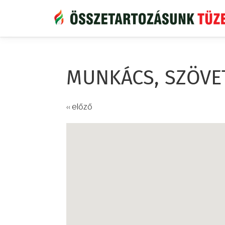
Ugrás
a
tartalomra
MUNKÁCS, SZÖVE
‹‹ előző