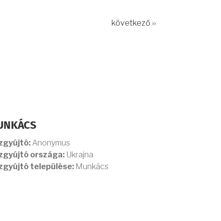
következő ››
UNKÁCS
zgyújtó:
Anonymus
zgyújtó országa:
Ukrajna
zgyújtó települése:
Munkács