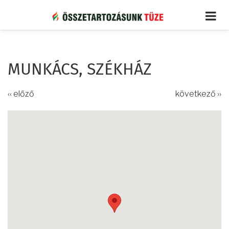
Ugrás
a
tartalomra
MUNKÁCS, SZÉKHÁZ
‹‹ előző
következő ››