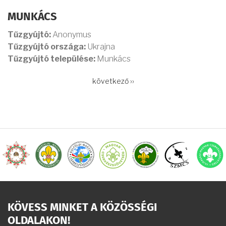
MUNKÁCS
Tűzgyújtó:
Anonymus
Tűzgyújtó országa:
Ukrajna
Tűzgyújtó települése:
Munkács
OLDALSZÁMOZÁS
Következő
következő ››
oldal
KÖVESS MINKET A KÖZÖSSÉGI
OLDALAKON!