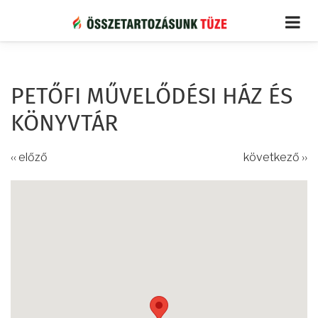
Ugrás
a
tartalomra
PETŐFI MŰVELŐDÉSI HÁZ ÉS
KÖNYVTÁR
‹‹ előző
következő ››