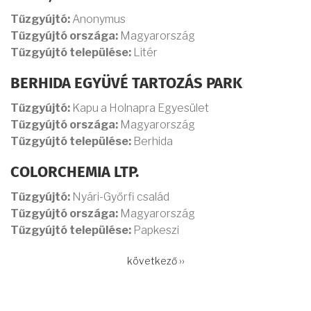
Tűzgyújtó:
Anonymus
Tűzgyújtó országa:
Magyarország
Tűzgyújtó települése:
Litér
BERHIDA EGYÜVÉ TARTOZÁS PARK
Tűzgyújtó:
Kapu a Holnapra Egyesület
Tűzgyújtó országa:
Magyarország
Tűzgyújtó települése:
Berhida
COLORCHEMIA LTP.
Tűzgyújtó:
Nyári-Győrfi család
Tűzgyújtó országa:
Magyarország
Tűzgyújtó települése:
Papkeszi
OLDALSZÁMOZÁS
Következő
következő ››
oldal