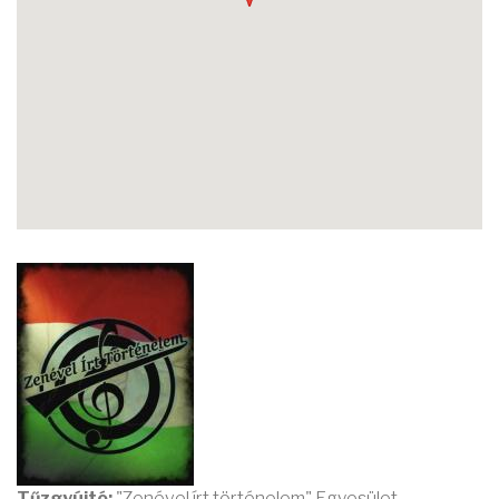
Tűzgyújtó:
"Zenével írt történelem" Egyesület