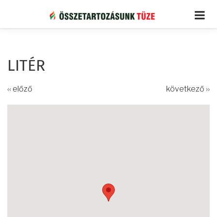
Ugrás
a
tartalomra
LITÉR
‹‹ előző
következő ››