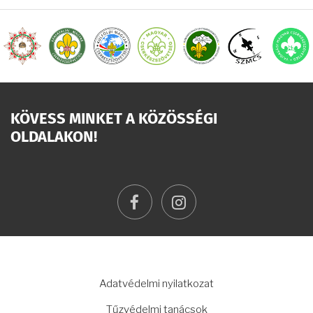
KÖVESS MINKET A KÖZÖSSÉGI
OLDALAKON!
facebook
instagram
LÁBLÉC
Adatvédelmi nyilatkozat
Tűzvédelmi tanácsok