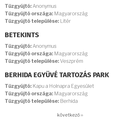
Tűzgyújtó:
Anonymus
Tűzgyújtó országa:
Magyarország
Tűzgyújtó települése:
Litér
BETEKINTS
Tűzgyújtó:
Anonymus
Tűzgyújtó országa:
Magyarország
Tűzgyújtó települése:
Veszprém
BERHIDA EGYÜVÉ TARTOZÁS PARK
Tűzgyújtó:
Kapu a Holnapra Egyesület
Tűzgyújtó országa:
Magyarország
Tűzgyújtó települése:
Berhida
OLDALSZÁMOZÁS
Következő
következő ››
oldal