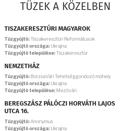
TÜZEK A KÖZELBEN
TISZAKERESZTÚRI MAGYAROK
Tűzgyújtó:
Tiszakeresztúri Reformátusok
Tűzgyújtó országa:
Ukrajna
Tűzgyújtó települése:
Tiszakeresztúr
NEMZETHÁZ
Tűzgyújtó:
BorzsaVári Tehetséggondozó műhely
Tűzgyújtó országa:
Ukrajna
Tűzgyújtó települése:
Mezővári
BEREGSZÁSZ PÁLÓCZI HORVÁTH LAJOS
UTCA 16.
Tűzgyújtó:
Anonymus
Tűzgyújtó országa:
Ukrajna