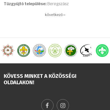
Tűzgyújtó települése:
Beregszász
OLDALSZÁMOZÁS
Következő
következő ››
oldal
KÖVESS MINKET A KÖZÖSSÉGI
OLDALAKON!
facebook
instagram