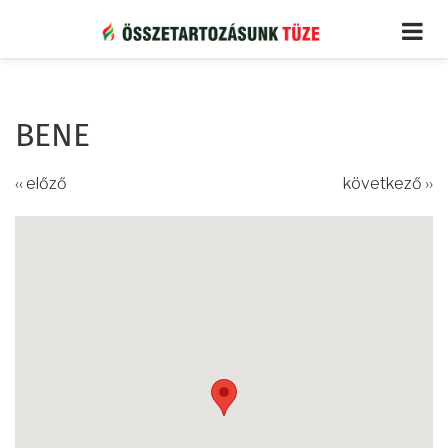
Ugrás
a
tartalomra
BENE
‹‹ előző
következő ››