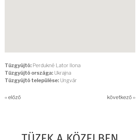
Tűzgyújtó:
Perdukné Lator Ilona
Tűzgyújtó országa:
Ukrajna
Tűzgyújtó települése:
Ungvár
‹‹ előző
következő ››
TÜZEK A KÖZELBEN