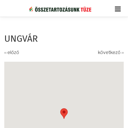
Ugrás
a
tartalomra
UNGVÁR
‹‹ előző
következő ››