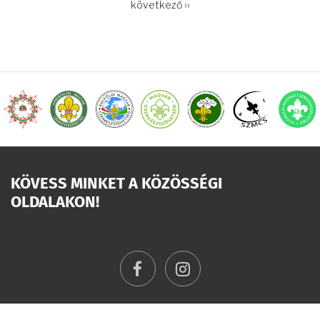
OLDALSZÁMOZÁS
Következő
következő ››
oldal
KÖVESS MINKET A KÖZÖSSÉGI
OLDALAKON!
facebook
instagram