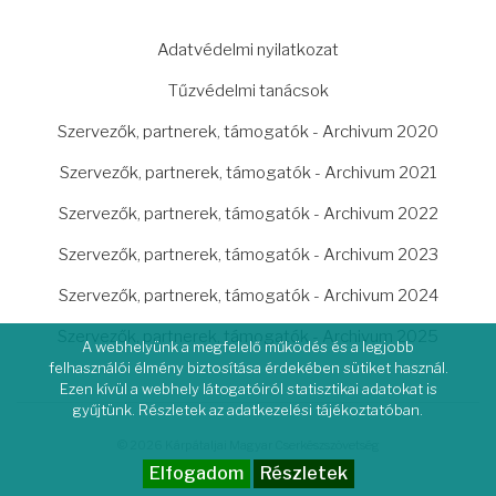
LÁBLÉC
Adatvédelmi nyilatkozat
Tűzvédelmi tanácsok
Szervezők, partnerek, támogatók - Archivum 2020
Szervezők, partnerek, támogatók - Archivum 2021
Szervezők, partnerek, támogatók - Archivum 2022
Szervezők, partnerek, támogatók - Archivum 2023
Szervezők, partnerek, támogatók - Archivum 2024
Szervezők, partnerek, támogatók - Archivum 2025
A webhelyünk a megfelelő működés és a legjobb
felhasználói élmény biztosítása érdekében sütiket használ.
Ezen kívül a webhely látogatóiról statisztikai adatokat is
gyűjtünk. Részletek az adatkezelési tájékoztatóban.
© 2026 Kárpátaljai Magyar Cserkészszövetség
Elfogadom
Részletek