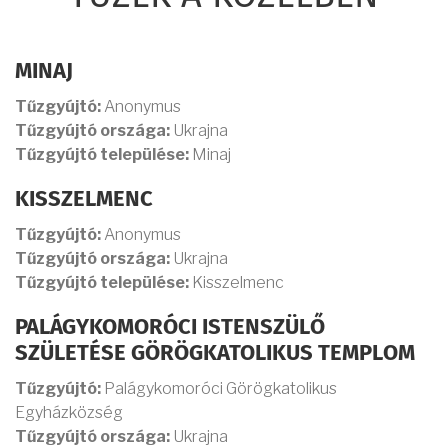
MINAJ
Tűzgyújtó:
Anonymus
Tűzgyújtó országa:
Ukrajna
Tűzgyújtó települése:
Minaj
KISSZELMENC
Tűzgyújtó:
Anonymus
Tűzgyújtó országa:
Ukrajna
Tűzgyújtó települése:
Kisszelmenc
PALÁGYKOMORÓCI ISTENSZÜLŐ
SZÜLETÉSE GÖRÖGKATOLIKUS TEMPLOM
Tűzgyújtó:
Palágykomoróci Görögkatolikus
Egyházközség
Tűzgyújtó országa:
Ukrajna