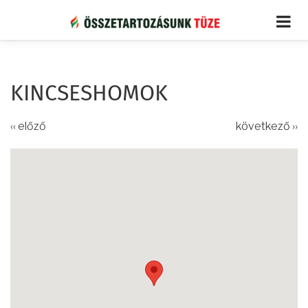
Ugrás
a
tartalomra
KINCSESHOMOK
‹‹ előző
következő ››