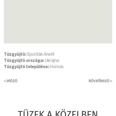
Tűzgyújtó:
Sponták Anett
Tűzgyújtó országa:
Ukrajna
Tűzgyújtó települése:
Homok
‹‹ előző
következő ››
TÜZEK A KÖZELBEN