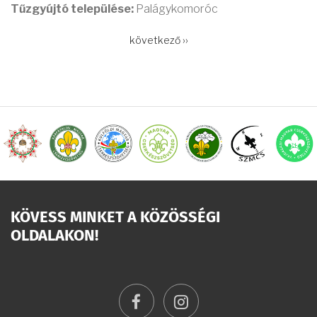
Tűzgyújtó települése:
Palágykomoróc
OLDALSZÁMOZÁS
Következő
következő ››
oldal
KÖVESS MINKET A KÖZÖSSÉGI
OLDALAKON!
facebook
instagram