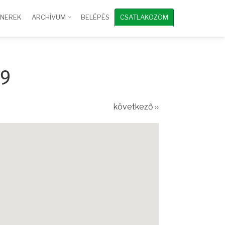
TNEREK
ARCHÍVUM
BELÉPÉS
CSATLAKOZOM
39
következő ››