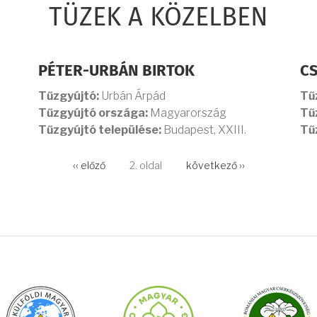
TÜZEK A KÖZELBEN
PÉTER-URBÁN BIRTOK
C
Tűzgyújtó:
Urbán Árpád
Tű
Tűzgyújtó országa:
Magyarország
Tű
Tűzgyújtó települése:
Budapest, XXIII.
Tű
Előző
‹‹ előző
2. oldal
Következő
következő ››
oldal
oldal