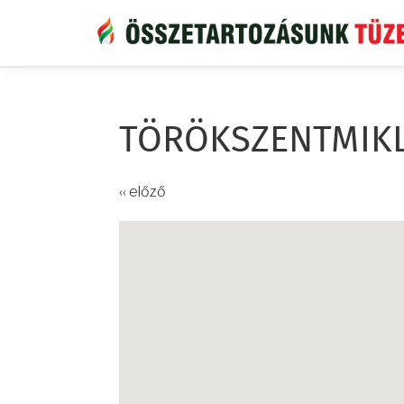
Ugrás
a
tartalomra
TÖRÖKSZENTMIKLÓ
‹‹ előző