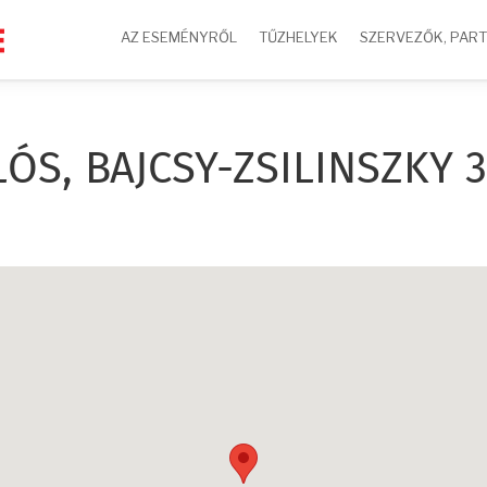
AZ ESEMÉNYRŐL
TŰZHELYEK
SZERVEZŐK, PAR
S, BAJCSY-ZSILINSZKY 