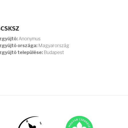
SCSKSZ
zgyújtó:
Anonymus
zgyújtó országa:
Magyarország
zgyújtó települése:
Budapest