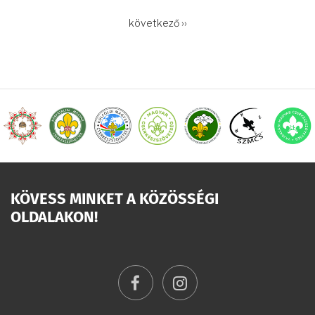
OLDALSZÁMOZÁS
Következő
következő ››
oldal
KÖVESS MINKET A KÖZÖSSÉGI
OLDALAKON!
facebook
instagram