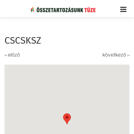
Ugrás
a
tartalomra
CSCSKSZ
‹‹ előző
következő ››