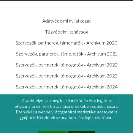
LÁBLÉC
Adatvédelmi nyilatkozat
Tűzvédelmi tanácsok
Szervezők, partnerek, támogatók - Archivum 2020
Szervezők, partnerek, támogatók - Archivum 2021
Szervezők, partnerek, támogatók - Archivum 2022
Szervezők, partnerek, támogatók - Archivum 2023
Szervezők, partnerek, támogatók - Archivum 2024
Szervezők, partnerek, támogatók - Archivum 2025
A webhelyünk a megfelelő működés és a legjobb
felhasználói élmény biztosítása érdekében sütiket használ.
Ezen kívül a webhely látogatóiról statisztikai adatokat is
gyűjtünk. Részletek az adatkezelési tájékoztatóban.
© 2026 Kárpátaljai Magyar Cserkészszövetség