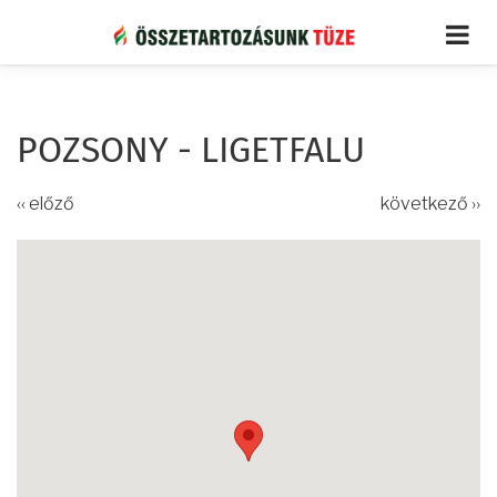
Ugrás
a
tartalomra
POZSONY - LIGETFALU
‹‹ előző
következő ››