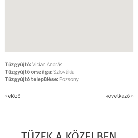
Tűzgyújtó:
Vician András
Tűzgyújtó országa:
Szlovákia
Tűzgyújtó települése:
Pozsony
‹‹ előző
következő ››
TÜZEK A KÖZELBEN