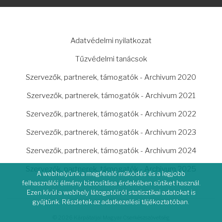
LÁBLÉC
Adatvédelmi nyilatkozat
Tűzvédelmi tanácsok
Szervezők, partnerek, támogatók - Archivum 2020
Szervezők, partnerek, támogatók - Archivum 2021
Szervezők, partnerek, támogatók - Archivum 2022
Szervezők, partnerek, támogatók - Archivum 2023
Szervezők, partnerek, támogatók - Archivum 2024
Szervezők, partnerek, támogatók - Archivum 2025
A webhelyünk a megfelelő működés és a legjobb
felhasználói élmény biztosítása érdekében sütiket használ.
Ezen kívül a webhely látogatóiról statisztikai adatokat is
gyűjtünk. Részletek az adatkezelési tájékoztatóban.
© 2026 Kárpátaljai Magyar Cserkészszövetség