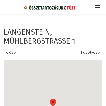
Ugrás
a
tartalomra
LANGENSTEIN,
MÜHLBERGSTRASSE 1
‹‹ előző
következő ››