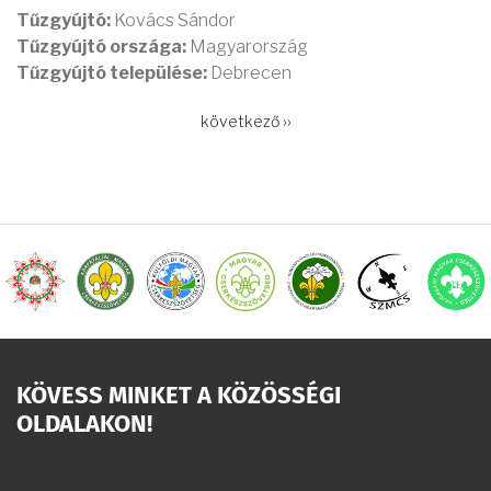
Tűzgyújtó:
Kovács Sándor
Tűzgyújtó országa:
Magyarország
Tűzgyújtó települése:
Debrecen
OLDALSZÁMOZÁS
Következő
következő ››
oldal
KÖVESS MINKET A KÖZÖSSÉGI
OLDALAKON!