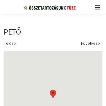
Ugrás
a
tartalomra
PETŐ
‹‹ előző
következő ››