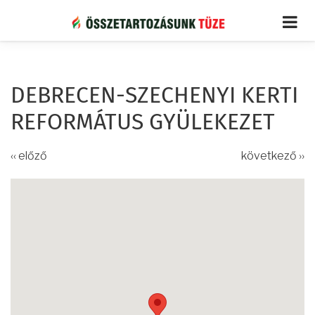
Ugrás
a
tartalomra
DEBRECEN-SZECHENYI KERTI
REFORMÁTUS GYÜLEKEZET
‹‹ előző
következő ››