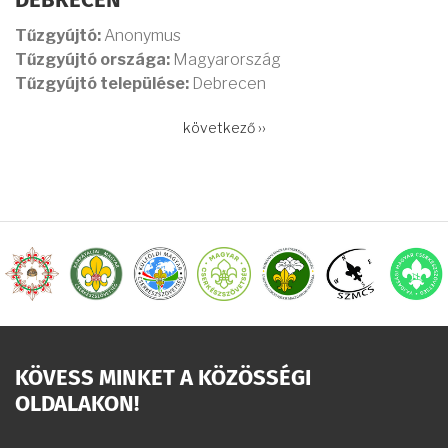
DEBRECEN
Tűzgyújtó:
Anonymus
Tűzgyújtó országa:
Magyarország
Tűzgyújtó települése:
Debrecen
OLDALSZÁMOZÁS
Következő
következő ››
oldal
KÖVESS MINKET A KÖZÖSSÉGI
OLDALAKON!