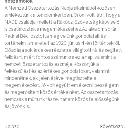
beszámolók
A Nemzeti Összetartozás Napja alkalmából közösen
emlékeztünk a templomkertben. Öröm volt látni, hogy a
NADE családjai mellett a Rákóczi Szövetség képviselői
is csatlakoztak a megemlékezéshez.Az alkalom során
Radnai Béci osztotta meg velünk gondolatait és
történelmi ismereteit az 1920. június 4-én történtekről.
Előadása sok érdekes részletre világított rá, és segített
felidézni, miért fontos számunkra ez a nap, valamint a
nemzeti összetartozás eszméje.Köszönjük a
felkészülést és az értékes gondolatokat, valamint
mindenkinek, aki jelenlétével megtisztelte a
megemlékezést. Jó volt együtt emlékezni, beszélgetni
és megerősíteni közös értékeinket. Az összetartozás
nemcsak a múltunk része, hanem közös felelősségünk
és jövőnk is.
‹‹ előző
következő ››