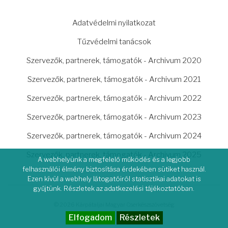
LÁBLÉC
Adatvédelmi nyilatkozat
Tűzvédelmi tanácsok
Szervezők, partnerek, támogatók - Archivum 2020
Szervezők, partnerek, támogatók - Archivum 2021
Szervezők, partnerek, támogatók - Archivum 2022
Szervezők, partnerek, támogatók - Archivum 2023
Szervezők, partnerek, támogatók - Archivum 2024
Szervezők, partnerek, támogatók - Archivum 2025
A webhelyünk a megfelelő működés és a legjobb
felhasználói élmény biztosítása érdekében sütiket használ.
Ezen kívül a webhely látogatóiról statisztikai adatokat is
gyűjtünk. Részletek az adatkezelési tájékoztatóban.
© 2026 Kárpátaljai Magyar Cserkészszövetség
Elfogadom
Részletek