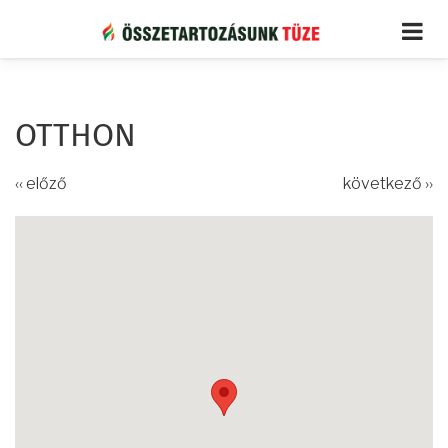
Ugrás
a
tartalomra
OTTHON
‹‹ előző
következő ››