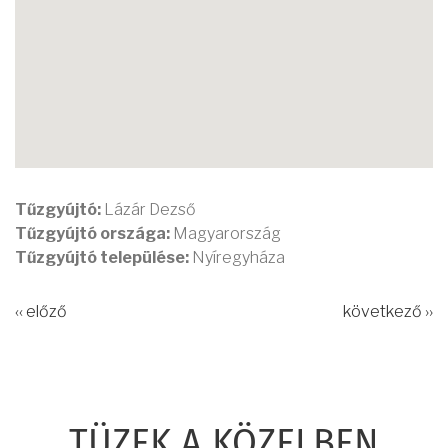
Tűzgyújtó:
Lázár Dezső
Tűzgyújtó országa:
Magyarország
Tűzgyújtó települése:
Nyíregyháza
‹‹ előző
következő ››
TÜZEK A KÖZELBEN