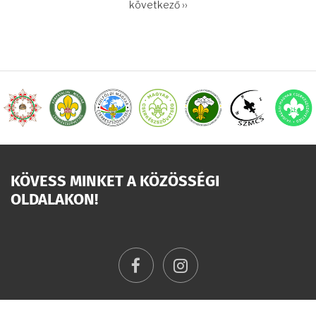
OLDALSZÁMOZÁS
Következő
következő ››
oldal
KÖVESS MINKET A KÖZÖSSÉGI
OLDALAKON!
facebook
instagram