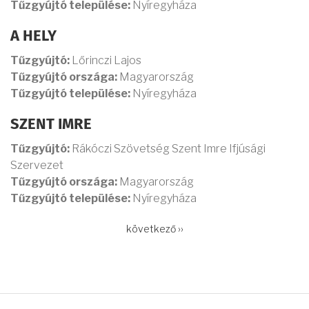
Tűzgyújtó települése:
Nyíregyháza
A HELY
Tűzgyújtó:
Lőrinczi Lajos
Tűzgyújtó országa:
Magyarország
Tűzgyújtó települése:
Nyíregyháza
SZENT IMRE
Tűzgyújtó:
Rákóczi Szövetség Szent Imre Ifjúsági
Szervezet
Tűzgyújtó országa:
Magyarország
Tűzgyújtó települése:
Nyíregyháza
OLDALSZÁMOZÁS
Következő
következő ››
oldal