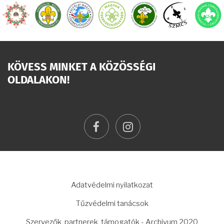
KÖVESS MINKET A KÖZÖSSÉGI
OLDALAKON!
facebook
instagram
LÁBLÉC
Adatvédelmi nyilatkozat
Tűzvédelmi tanácsok
Szervezők, partnerek, támogatók - Archivum 2020