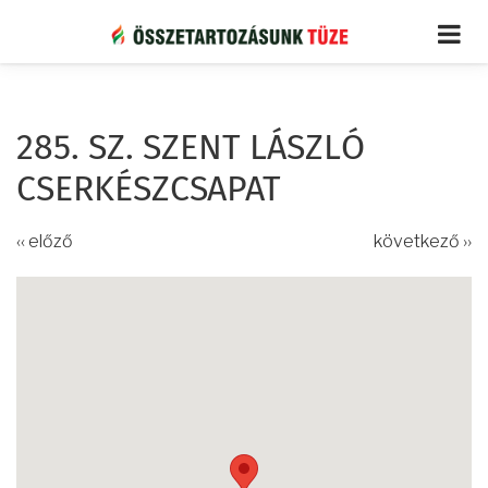
Ugrás
a
tartalomra
285. SZ. SZENT LÁSZLÓ
CSERKÉSZCSAPAT
‹‹ előző
következő ››