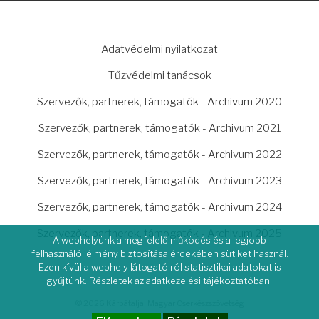
LÁBLÉC
Adatvédelmi nyilatkozat
Tűzvédelmi tanácsok
Szervezők, partnerek, támogatók - Archivum 2020
Szervezők, partnerek, támogatók - Archivum 2021
Szervezők, partnerek, támogatók - Archivum 2022
Szervezők, partnerek, támogatók - Archivum 2023
Szervezők, partnerek, támogatók - Archivum 2024
Szervezők, partnerek, támogatók - Archivum 2025
A webhelyünk a megfelelő működés és a legjobb
felhasználói élmény biztosítása érdekében sütiket használ.
Ezen kívül a webhely látogatóiról statisztikai adatokat is
gyűjtünk. Részletek az adatkezelési tájékoztatóban.
© 2026 Kárpátaljai Magyar Cserkészszövetség