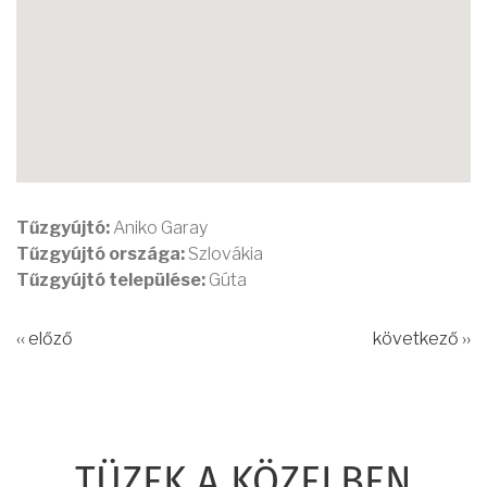
Tűzgyújtó:
Aniko Garay
Tűzgyújtó országa:
Szlovákia
Tűzgyújtó települése:
Gúta
‹‹ előző
következő ››
TÜZEK A KÖZELBEN