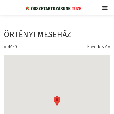
Ugrás
a
tartalomra
ÖRTÉNYI MESEHÁZ
‹‹ előző
következő ››