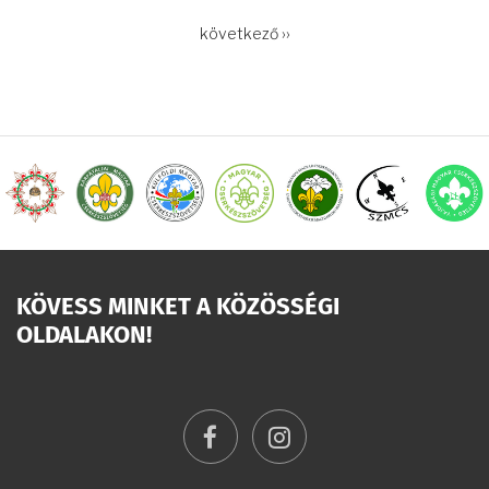
OLDALSZÁMOZÁS
Következő
következő ››
oldal
KÖVESS MINKET A KÖZÖSSÉGI
OLDALAKON!
facebook
instagram