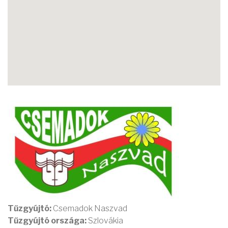
Tűzgyújtó:
Csemadok Naszvad
Tűzgyújtó országa:
Szlovákia