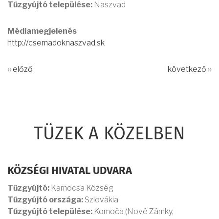
Tűzgyújtó települése:
Naszvad
Médiamegjelenés
http://csemadoknaszvad.sk
‹‹ előző
következő ››
TÜZEK A KÖZELBEN
KÖZSÉGI HIVATAL UDVARA
Tűzgyújtó:
Kamocsa Község
Tűzgyújtó országa:
Szlovákia
Tűzgyújtó települése:
Komoča (Nové Zámky,