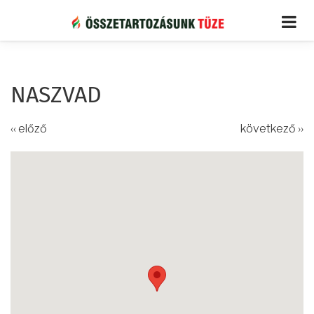
Ugrás
a
tartalomra
NASZVAD
‹‹ előző
következő ››