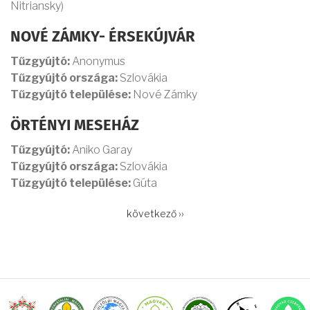
Nitriansky)
NOVÉ ZÁMKY- ÉRSEKÚJVÁR
Tűzgyújtó:
Anonymus
Tűzgyújtó országa:
Szlovákia
Tűzgyújtó települése:
Nové Zámky
ÖRTÉNYI MESEHÁZ
Tűzgyújtó:
Aniko Garay
Tűzgyújtó országa:
Szlovákia
Tűzgyújtó települése:
Gúta
OLDALSZÁMOZÁS
Következő
következő ››
oldal