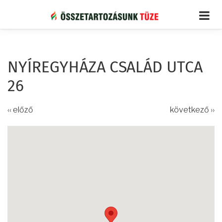
Ugrás
a
tartalomra
NYÍREGYHÁZA CSALÁD UTCA
26
‹‹ előző
következő ››