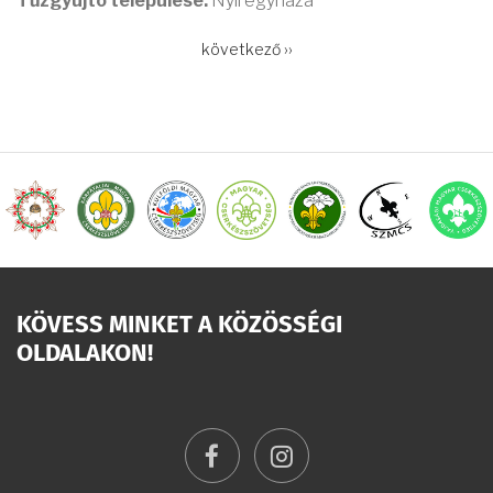
Tűzgyújtó települése:
Nyíregyháza
OLDALSZÁMOZÁS
Következő
következő ››
oldal
KÖVESS MINKET A KÖZÖSSÉGI
OLDALAKON!
facebook
instagram