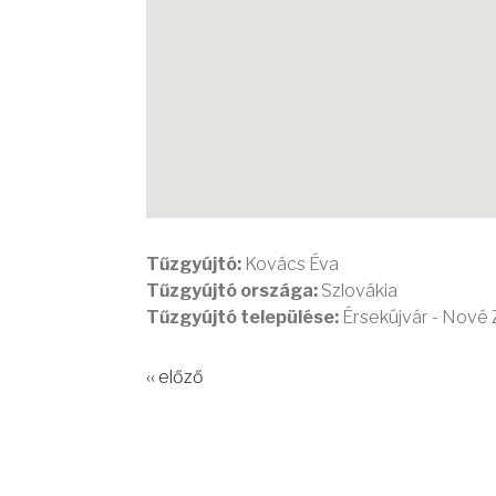
Tűzgyújtó:
Kovács Éva
Tűzgyújtó országa:
Szlovákia
Tűzgyújtó települése:
Érsekújvár - Nové
‹‹ előző