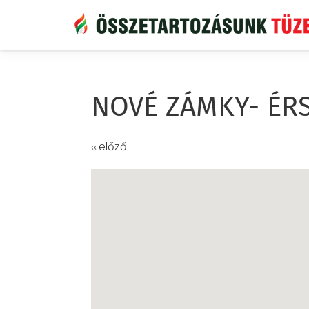
Ugrás
a
tartalomra
NOVÉ ZÁMKY- ÉR
‹‹ előző