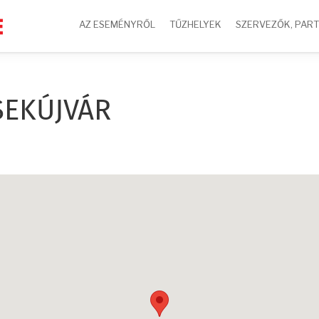
AZ ESEMÉNYRŐL
TŰZHELYEK
SZERVEZŐK, PAR
SEKÚJVÁR