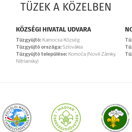
TÜZEK A KÖZELBEN
KÖZSÉGI HIVATAL UDVARA
N
Tűzgyújtó:
Kamocsa Község
Tű
Tűzgyújtó országa:
Szlovákia
Tű
Tűzgyújtó települése:
Komoča (Nové Zámky,
Tű
Nitriansky)