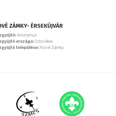
OVÉ ZÁMKY- ÉRSEKÚJVÁR
zgyújtó:
Anonymus
zgyújtó országa:
Szlovákia
zgyújtó települése:
Nové Zámky