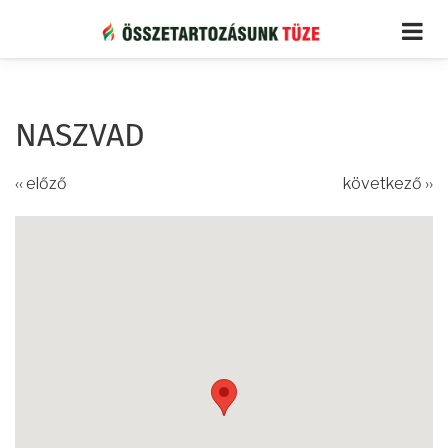
Ugrás
a
tartalomra
NASZVAD
‹‹ előző
következő ››