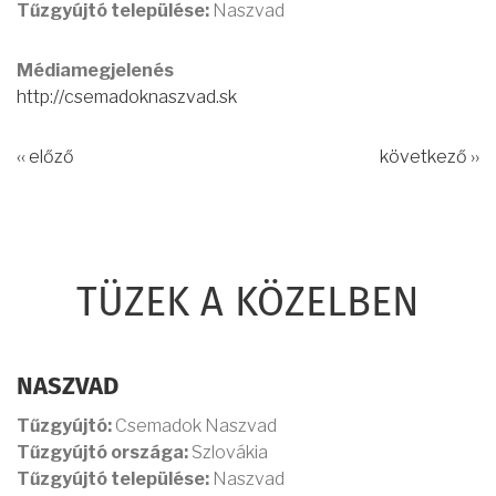
Tűzgyújtó települése:
Naszvad
Médiamegjelenés
http://csemadoknaszvad.sk
‹‹ előző
következő ››
TÜZEK A KÖZELBEN
NASZVAD
Tűzgyújtó:
Csemadok Naszvad
Tűzgyújtó országa:
Szlovákia
Tűzgyújtó települése:
Naszvad