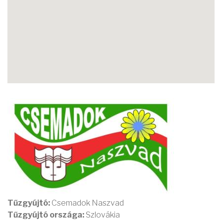
Tűzgyújtó:
Csemadok Naszvad
Tűzgyújtó országa:
Szlovákia