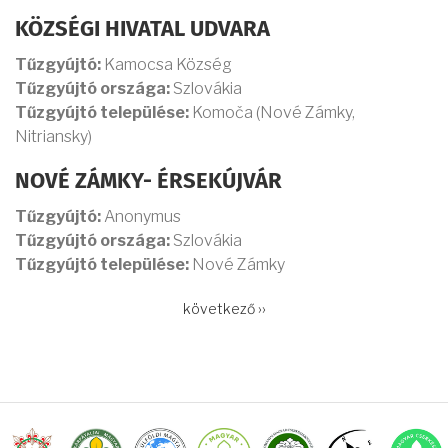
KÖZSÉGI HIVATAL UDVARA
Tűzgyújtó:
Kamocsa Község
Tűzgyújtó országa:
Szlovákia
Tűzgyújtó települése:
Komoča (Nové Zámky,
Nitriansky)
NOVÉ ZÁMKY- ÉRSEKÚJVÁR
Tűzgyújtó:
Anonymus
Tűzgyújtó országa:
Szlovákia
Tűzgyújtó települése:
Nové Zámky
OLDALSZÁMOZÁS
Következő
következő ››
oldal