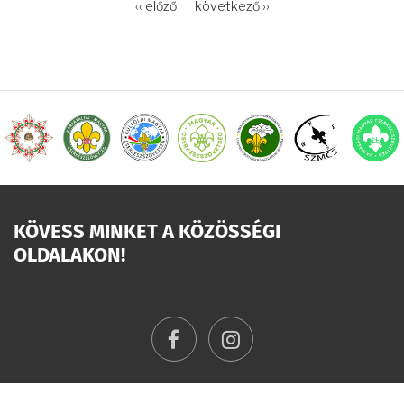
OLDALSZÁMOZÁS
Előző
‹‹ előző
Következő
következő ››
oldal
oldal
KÖVESS MINKET A KÖZÖSSÉGI
OLDALAKON!
facebook
instagram