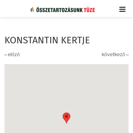
Ugrás
a
tartalomra
KONSTANTIN KERTJE
‹‹ előző
következő ››