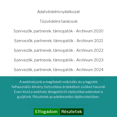
LÁBLÉC
Adatvédelmi nyilatkozat
Tűzvédelmi tanácsok
Szervezők, partnerek, támogatók - Archivum 2020
Szervezők, partnerek, támogatók - Archivum 2021
Szervezők, partnerek, támogatók - Archivum 2022
Szervezők, partnerek, támogatók - Archivum 2023
Szervezők, partnerek, támogatók - Archivum 2024
Szervezők, partnerek, támogatók - Archivum 2025
A webhelyünk a megfelelő működés és a legjobb
felhasználói élmény biztosítása érdekében sütiket használ.
Ezen kívül a webhely látogatóiról statisztikai adatokat is
gyűjtünk. Részletek az adatkezelési tájékoztatóban.
© 2026 Kárpátaljai Magyar Cserkészszövetség
Elfogadom
Részletek