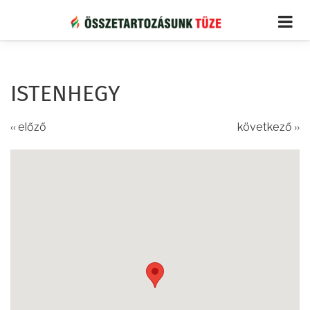
Ugrás
a
tartalomra
ISTENHEGY
‹‹ előző
következő ››