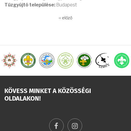
Tűzgyújtó települése:
Budapest
OLDALSZÁMOZÁS
Előző
‹‹ előző
oldal
KÖVESS MINKET A KÖZÖSSÉGI
OLDALAKON!
facebook
instagram