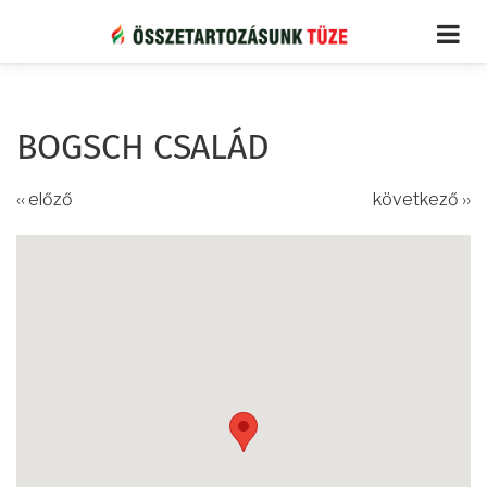
Ugrás
a
tartalomra
BOGSCH CSALÁD
‹‹ előző
következő ››