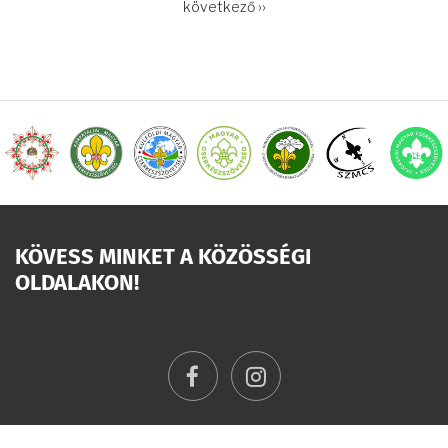
OLDALSZÁMOZÁS
Következő
következő ››
oldal
KÖVESS MINKET A KÖZÖSSÉGI
OLDALAKON!
facebook
instagram