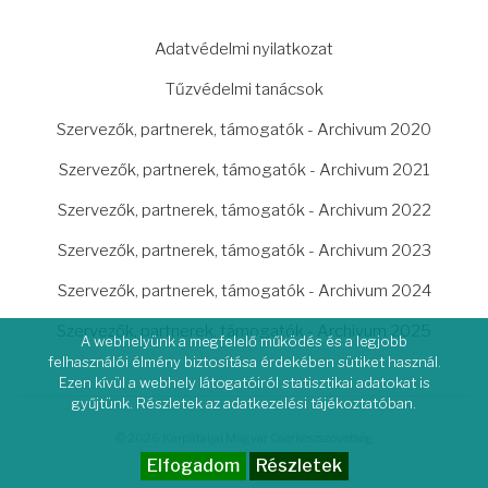
LÁBLÉC
Adatvédelmi nyilatkozat
Tűzvédelmi tanácsok
Szervezők, partnerek, támogatók - Archivum 2020
Szervezők, partnerek, támogatók - Archivum 2021
Szervezők, partnerek, támogatók - Archivum 2022
Szervezők, partnerek, támogatók - Archivum 2023
Szervezők, partnerek, támogatók - Archivum 2024
Szervezők, partnerek, támogatók - Archivum 2025
A webhelyünk a megfelelő működés és a legjobb
felhasználói élmény biztosítása érdekében sütiket használ.
Ezen kívül a webhely látogatóiról statisztikai adatokat is
gyűjtünk. Részletek az adatkezelési tájékoztatóban.
© 2026 Kárpátaljai Magyar Cserkészszövetség
Elfogadom
Részletek