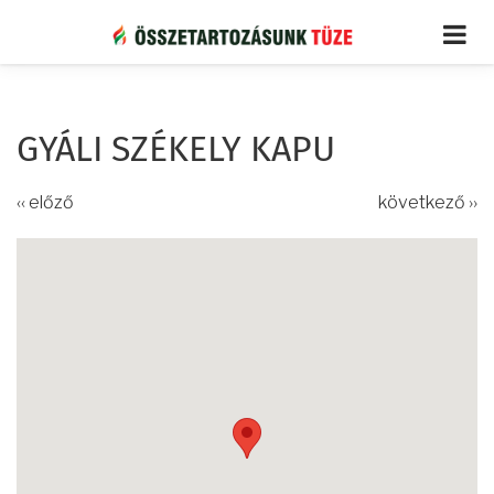
Ugrás
a
tartalomra
GYÁLI SZÉKELY KAPU
‹‹ előző
következő ››