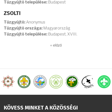
Tűzgyújtó települése:
Budapest
ZSOLTI
Tűzgyújtó:
Anonymus
Tűzgyújtó országa:
Magyarország
Tűzgyújtó települése:
Budapest, XVIII.
OLDALSZÁMOZÁS
Előző
‹‹ előző
oldal
KÖVESS MINKET A KÖZÖSSÉGI