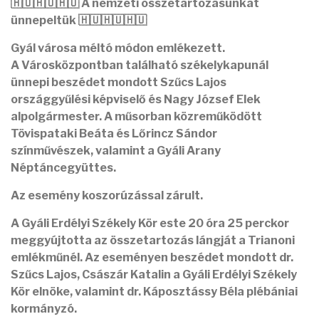
🇭🇺🇭🇺🇭🇺 A nemzeti összetartozásunkat
ünnepeltük 🇭🇺🇭🇺🇭🇺
Gyál városa méltó módon emlékezett.
A Városközpontban található székelykapunál
ünnepi beszédet mondott Szűcs Lajos
országgyűlési képviselő és Nagy József Elek
alpolgármester. A műsorban közreműködött
Tövispataki Beáta és Lőrincz Sándor
színművészek, valamint a Gyáli Arany
Néptáncegyüttes.
Az esemény koszorúzással zárult.
A Gyáli Erdélyi Székely Kör este 20 óra 25 perckor
meggyújtotta az összetartozás lángját a Trianoni
emlékműnél. Az eseményen beszédet mondott dr.
Szűcs Lajos, Császár Katalin a Gyáli Erdélyi Székely
Kör elnöke, valamint dr. Káposztássy Béla plébániai
kormányzó.