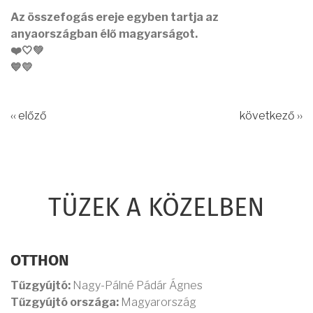
Az összefogás ereje egyben tartja az
anyaországban élő magyarságot.
❤️🤍💚
💙💛
‹‹ előző
következő ››
TÜZEK A KÖZELBEN
OTTHON
Tűzgyújtó:
Nagy-Pálné Pádár Ágnes
Tűzgyújtó országa:
Magyarország