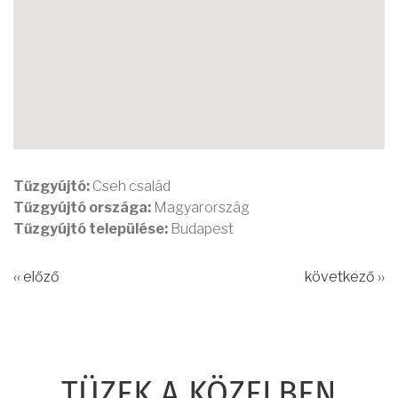
Tűzgyújtó:
Cseh család
Tűzgyújtó országa:
Magyarország
Tűzgyújtó települése:
Budapest
‹‹ előző
következő ››
TÜZEK A KÖZELBEN