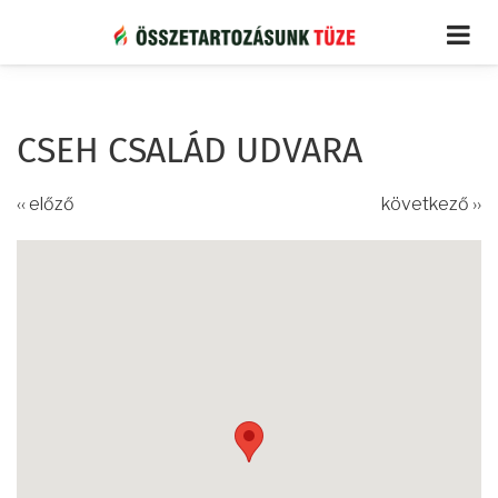
Ugrás
a
tartalomra
CSEH CSALÁD UDVARA
‹‹ előző
következő ››