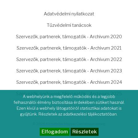
LÁBLÉC
Adatvédelmi nyilatkozat
Tűzvédelmi tanácsok
Szervezők, partnerek, támogatók - Archivum 2020
Szervezők, partnerek, támogatók - Archivum 2021
Szervezők, partnerek, támogatók - Archivum 2022
Szervezők, partnerek, támogatók - Archivum 2023
Szervezők, partnerek, támogatók - Archivum 2024
Szervezők, partnerek, támogatók - Archivum 2025
A webhelyünk a megfelelő működés és a legjobb
felhasználói élmény biztosítása érdekében sütiket használ.
Ezen kívül a webhely látogatóiról statisztikai adatokat is
gyűjtünk. Részletek az adatkezelési tájékoztatóban.
© 2026 Kárpátaljai Magyar Cserkészszövetség
Elfogadom
Részletek