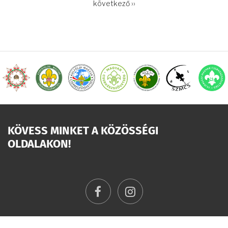
OLDALSZÁMOZÁS
Következő
következő ››
oldal
KÖVESS MINKET A KÖZÖSSÉGI
OLDALAKON!
facebook
instagram