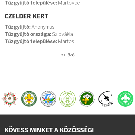
Tűzgyújtó települése:
Martovce
CZELDER KERT
Tűzgyújtó:
Anonymus
Tűzgyújtó országa:
Szlovákia
Tűzgyújtó települése:
Martos
OLDALSZÁMOZÁS
Előző
‹‹ előző
oldal
KÖVESS MINKET A KÖZÖSSÉGI