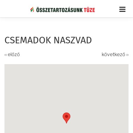
Ugrás
a
tartalomra
CSEMADOK NASZVAD
‹‹ előző
következő ››