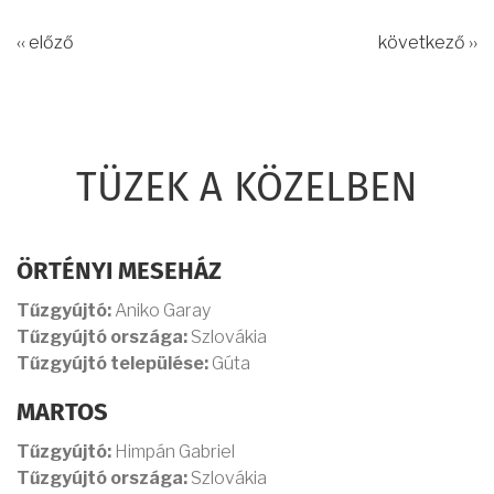
‹‹ előző
következő ››
TÜZEK A KÖZELBEN
ÖRTÉNYI MESEHÁZ
Tűzgyújtó:
Aniko Garay
Tűzgyújtó országa:
Szlovákia
Tűzgyújtó települése:
Gúta
MARTOS
Tűzgyújtó:
Himpán Gabriel
Tűzgyújtó országa:
Szlovákia