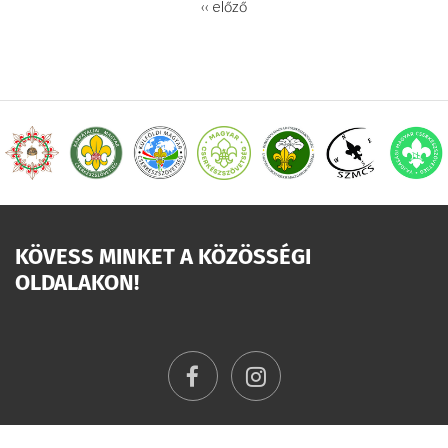
OLDALSZÁMOZÁS
Előző
‹‹ előző
oldal
KÖVESS MINKET A KÖZÖSSÉGI
OLDALAKON!
facebook
instagram