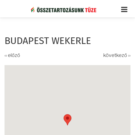
Ugrás
a
tartalomra
BUDAPEST WEKERLE
‹‹ előző
következő ››