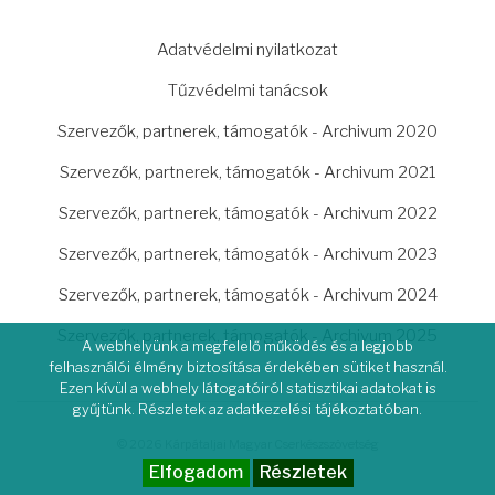
LÁBLÉC
Adatvédelmi nyilatkozat
Tűzvédelmi tanácsok
Szervezők, partnerek, támogatók - Archivum 2020
Szervezők, partnerek, támogatók - Archivum 2021
Szervezők, partnerek, támogatók - Archivum 2022
Szervezők, partnerek, támogatók - Archivum 2023
Szervezők, partnerek, támogatók - Archivum 2024
Szervezők, partnerek, támogatók - Archivum 2025
A webhelyünk a megfelelő működés és a legjobb
felhasználói élmény biztosítása érdekében sütiket használ.
Ezen kívül a webhely látogatóiról statisztikai adatokat is
gyűjtünk. Részletek az adatkezelési tájékoztatóban.
© 2026 Kárpátaljai Magyar Cserkészszövetség
Elfogadom
Részletek