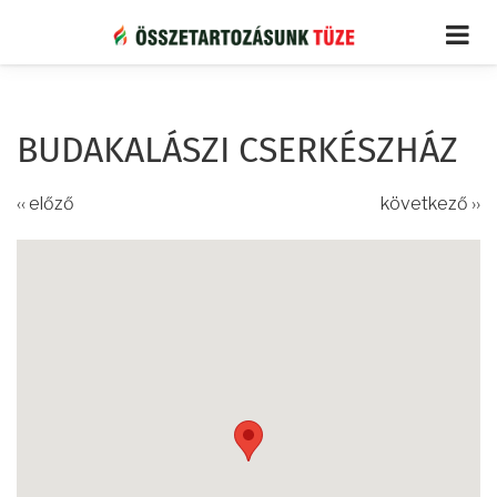
Ugrás
a
tartalomra
BUDAKALÁSZI CSERKÉSZHÁZ
‹‹ előző
következő ››