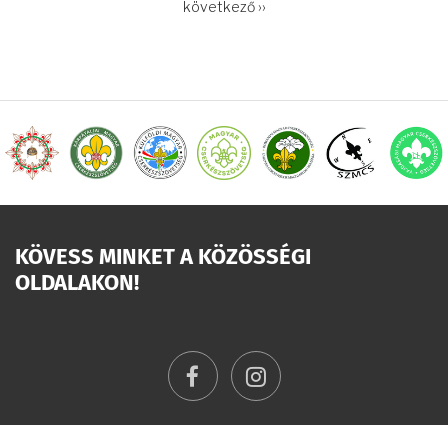
OLDALSZÁMOZÁS
Következő
következő ››
oldal
KÖVESS MINKET A KÖZÖSSÉGI
OLDALAKON!
facebook
instagram