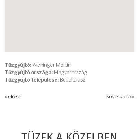
Tűzgyújtó:
Weninger Martin
Tűzgyújtó országa:
Magyarország
Tűzgyújtó települése:
Budakalász
‹‹ előző
következő ››
TÜZEK A KÖZELBEN