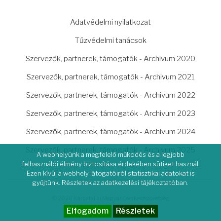
LÁBLÉC
Adatvédelmi nyilatkozat
Tűzvédelmi tanácsok
Szervezők, partnerek, támogatók - Archivum 2020
Szervezők, partnerek, támogatók - Archivum 2021
Szervezők, partnerek, támogatók - Archivum 2022
Szervezők, partnerek, támogatók - Archivum 2023
Szervezők, partnerek, támogatók - Archivum 2024
Szervezők, partnerek, támogatók - Archivum 2025
A webhelyünk a megfelelő működés és a legjobb
felhasználói élmény biztosítása érdekében sütiket használ.
Ezen kívül a webhely látogatóiról statisztikai adatokat is
gyűjtünk. Részletek az adatkezelési tájékoztatóban.
© 2026 Kárpátaljai Magyar Cserkészszövetség
Elfogadom
Részletek