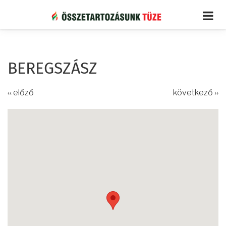
Ugrás
a
tartalomra
BEREGSZÁSZ
‹‹ előző
következő ››