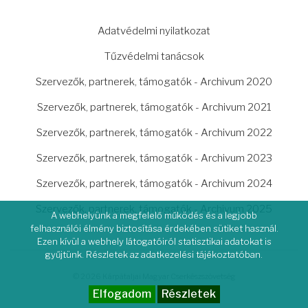
LÁBLÉC
Adatvédelmi nyilatkozat
Tűzvédelmi tanácsok
Szervezők, partnerek, támogatók - Archivum 2020
Szervezők, partnerek, támogatók - Archivum 2021
Szervezők, partnerek, támogatók - Archivum 2022
Szervezők, partnerek, támogatók - Archivum 2023
Szervezők, partnerek, támogatók - Archivum 2024
Szervezők, partnerek, támogatók - Archivum 2025
A webhelyünk a megfelelő működés és a legjobb
felhasználói élmény biztosítása érdekében sütiket használ.
Ezen kívül a webhely látogatóiról statisztikai adatokat is
gyűjtünk. Részletek az adatkezelési tájékoztatóban.
© 2026 Kárpátaljai Magyar Cserkészszövetség
Elfogadom
Részletek