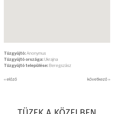
Tűzgyújtó:
Anonymus
Tűzgyújtó országa:
Ukrajna
Tűzgyújtó települése:
Beregszász
‹‹ előző
következő ››
TÜZEK A KÖZELBEN