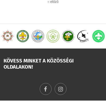
OLDALSZÁMOZÁS
Előző
‹‹ előző
oldal
KÖVESS MINKET A KÖZÖSSÉGI
OLDALAKON!
facebook
instagram