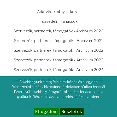
LÁBLÉC
Adatvédelmi nyilatkozat
Tűzvédelmi tanácsok
Szervezők, partnerek, támogatók - Archivum 2020
Szervezők, partnerek, támogatók - Archivum 2021
Szervezők, partnerek, támogatók - Archivum 2022
Szervezők, partnerek, támogatók - Archivum 2023
Szervezők, partnerek, támogatók - Archivum 2024
Szervezők, partnerek, támogatók - Archivum 2025
A webhelyünk a megfelelő működés és a legjobb
felhasználói élmény biztosítása érdekében sütiket használ.
Ezen kívül a webhely látogatóiról statisztikai adatokat is
gyűjtünk. Részletek az adatkezelési tájékoztatóban.
© 2026 Kárpátaljai Magyar Cserkészszövetség
Elfogadom
Részletek