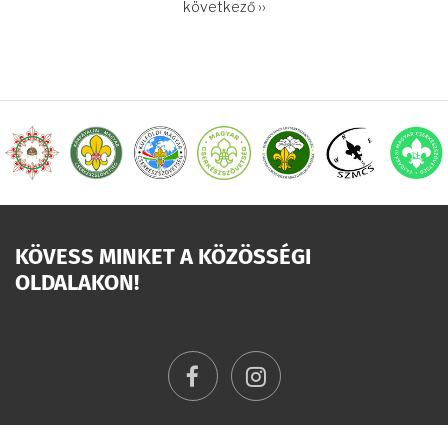
OLDALSZÁMOZÁS
Következő
következő ››
oldal
KÖVESS MINKET A KÖZÖSSÉGI
OLDALAKON!
facebook
instagram