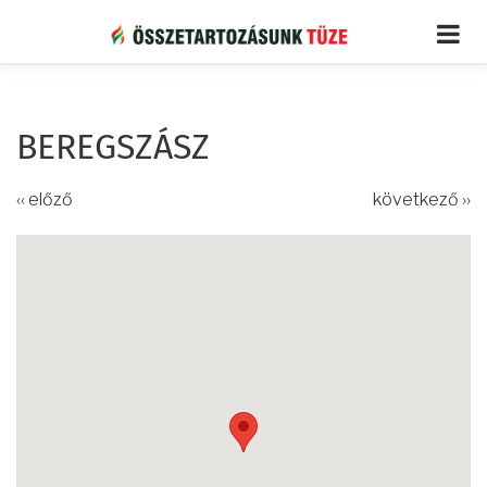
Ugrás
a
tartalomra
BEREGSZÁSZ
‹‹ előző
következő ››