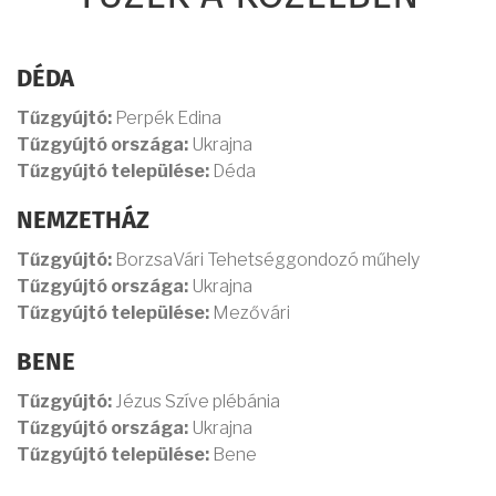
DÉDA
Tűzgyújtó:
Perpék Edina
Tűzgyújtó országa:
Ukrajna
Tűzgyújtó települése:
Déda
NEMZETHÁZ
Tűzgyújtó:
BorzsaVári Tehetséggondozó műhely
Tűzgyújtó országa:
Ukrajna
Tűzgyújtó települése:
Mezővári
BENE
Tűzgyújtó:
Jézus Szíve plébánia
Tűzgyújtó országa:
Ukrajna
Tűzgyújtó települése:
Bene