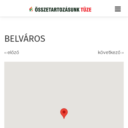
Ugrás
a
tartalomra
BELVÁROS
‹‹ előző
következő ››