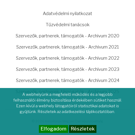
LÁBLÉC
Adatvédelmi nyilatkozat
Tűzvédelmi tanácsok
Szervezők, partnerek, támogatók - Archivum 2020
Szervezők, partnerek, támogatók - Archivum 2021
Szervezők, partnerek, támogatók - Archivum 2022
Szervezők, partnerek, támogatók - Archivum 2023
Szervezők, partnerek, támogatók - Archivum 2024
Szervezők, partnerek, támogatók - Archivum 2025
A webhelyünk a megfelelő működés és a legjobb
felhasználói élmény biztosítása érdekében sütiket használ.
Ezen kívül a webhely látogatóiról statisztikai adatokat is
gyűjtünk. Részletek az adatkezelési tájékoztatóban.
© 2026 Kárpátaljai Magyar Cserkészszövetség
Elfogadom
Részletek