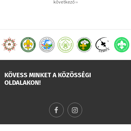
OLDALSZÁMOZÁS
Következő
következő ››
oldal
KÖVESS MINKET A KÖZÖSSÉGI
OLDALAKON!
facebook
instagram