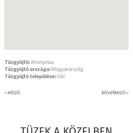
Tűzgyújtó:
Anonymus
Tűzgyújtó országa:
Magyarország
Tűzgyújtó települése:
Vác
‹‹ előző
következő ››
TÜZEK A KÖZELBEN