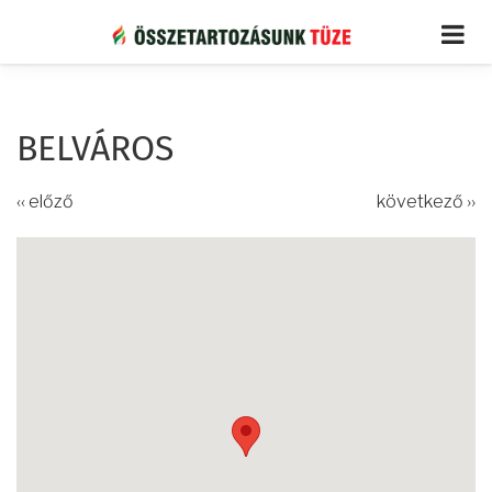
Ugrás
a
tartalomra
BELVÁROS
‹‹ előző
következő ››