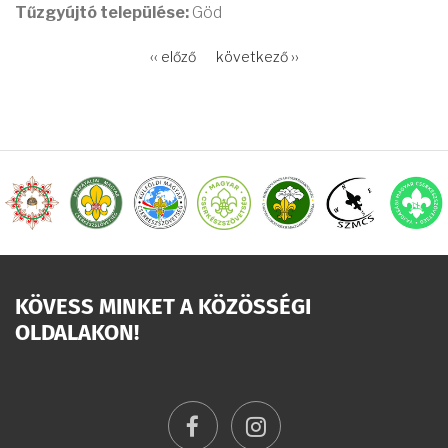
Tűzgyújtó települése:
Göd
OLDALSZÁMOZÁS
Előző
‹‹ előző
Következő
következő ››
oldal
oldal
KÖVESS MINKET A KÖZÖSSÉGI
OLDALAKON!
facebook
instagram