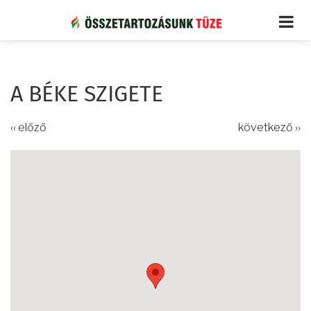
Ugrás
a
tartalomra
A BÉKE SZIGETE
‹‹ előző
következő ››