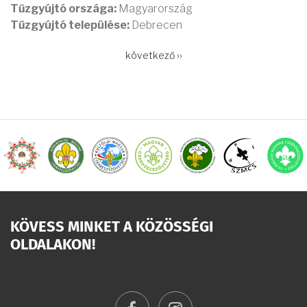
Tűzgyújtó országa:
Magyarország
Tűzgyújtó települése:
Debrecen
OLDALSZÁMOZÁS
Következő
következő ››
oldal
KÖVESS MINKET A KÖZÖSSÉGI
OLDALAKON!