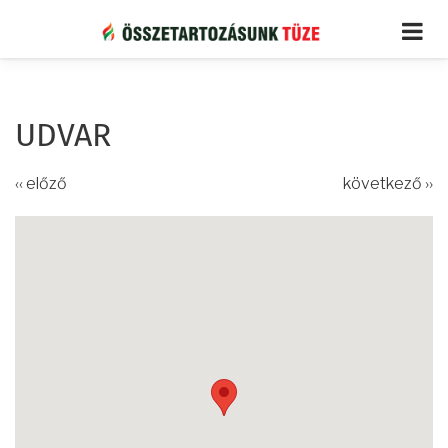
Ugrás
a
tartalomra
UDVAR
‹‹ előző
következő ››