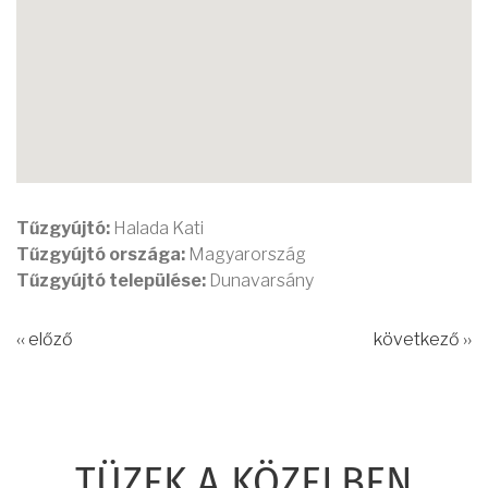
Tűzgyújtó:
Halada Kati
Tűzgyújtó országa:
Magyarország
Tűzgyújtó települése:
Dunavarsány
‹‹ előző
következő ››
TÜZEK A KÖZELBEN