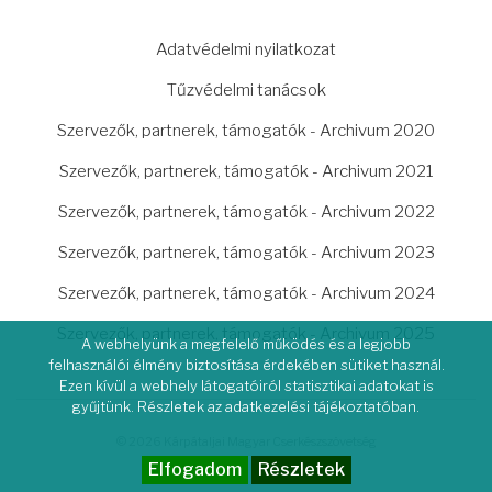
LÁBLÉC
Adatvédelmi nyilatkozat
Tűzvédelmi tanácsok
Szervezők, partnerek, támogatók - Archivum 2020
Szervezők, partnerek, támogatók - Archivum 2021
Szervezők, partnerek, támogatók - Archivum 2022
Szervezők, partnerek, támogatók - Archivum 2023
Szervezők, partnerek, támogatók - Archivum 2024
Szervezők, partnerek, támogatók - Archivum 2025
A webhelyünk a megfelelő működés és a legjobb
felhasználói élmény biztosítása érdekében sütiket használ.
Ezen kívül a webhely látogatóiról statisztikai adatokat is
gyűjtünk. Részletek az adatkezelési tájékoztatóban.
© 2026 Kárpátaljai Magyar Cserkészszövetség
Elfogadom
Részletek