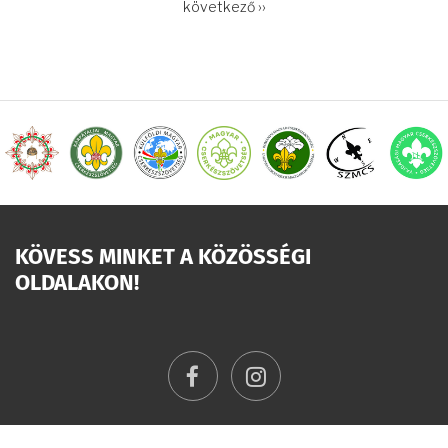
OLDALSZÁMOZÁS
Következő
következő ››
oldal
KÖVESS MINKET A KÖZÖSSÉGI
OLDALAKON!
facebook
instagram