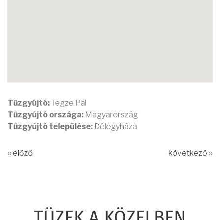
Tűzgyújtó:
Tegze Pál
Tűzgyújtó országa:
Magyarország
Tűzgyújtó települése:
Délegyháza
‹‹ előző
következő ››
TÜZEK A KÖZELBEN