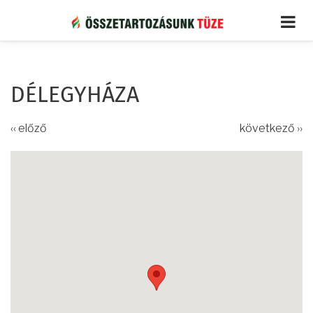
Ugrás
a
tartalomra
DÉLEGYHÁZA
‹‹ előző
következő ››