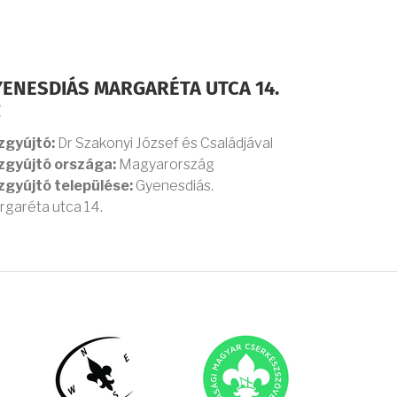
ENESDIÁS MARGARÉTA UTCA 14.
Z
zgyújtó:
Dr Szakonyi József és Családjával
zgyújtó országa:
Magyarország
zgyújtó települése:
Gyenesdiás.
garéta utca 14.