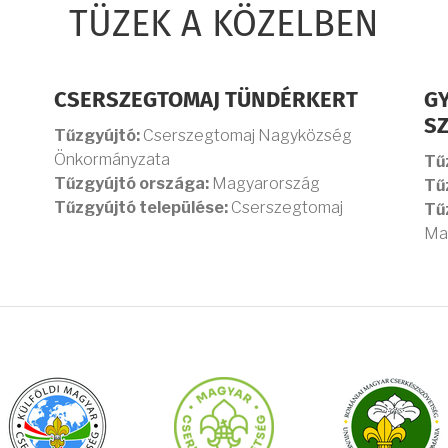
TÜZEK A KÖZELBEN
CSERSZEGTOMAJ TÜNDÉRKERT
GY
S
Tűzgyújtó:
Cserszegtomaj Nagyközség
Önkormányzata
Tű
Tűzgyújtó országa:
Magyarország
Tű
Tűzgyújtó települése:
Cserszegtomaj
Tű
Mar