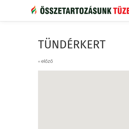
Ugrás
a
tartalomra
TÜNDÉRKERT
‹‹ előző