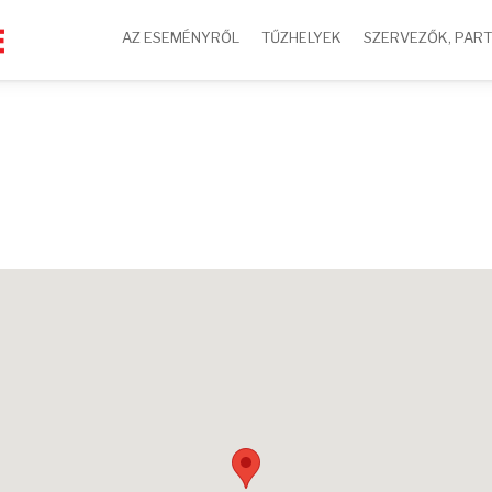
AZ ESEMÉNYRŐL
TŰZHELYEK
SZERVEZŐK, PAR