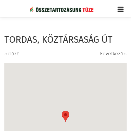
Ugrás
a
tartalomra
TORDAS, KÖZTÁRSASÁG ÚT
‹‹ előző
következő ››