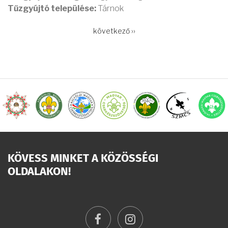
Tűzgyújtó települése:
Tárnok
OLDALSZÁMOZÁS
Következő
következő ››
oldal
KÖVESS MINKET A KÖZÖSSÉGI
OLDALAKON!
facebook
instagram