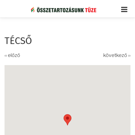
Ugrás
a
tartalomra
TÉCSŐ
‹‹ előző
következő ››