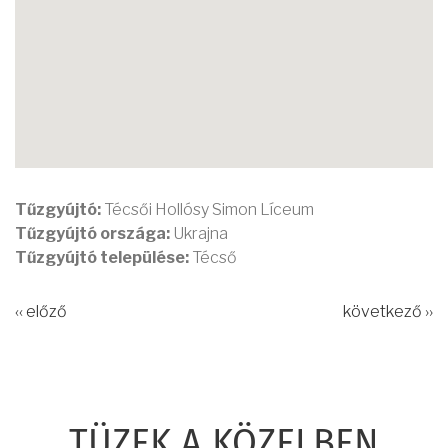
Tűzgyújtó:
Técsői Hollósy Simon Líceum
Tűzgyújtó országa:
Ukrajna
Tűzgyújtó települése:
Técső
‹‹ előző
következő ››
TÜZEK A KÖZELBEN