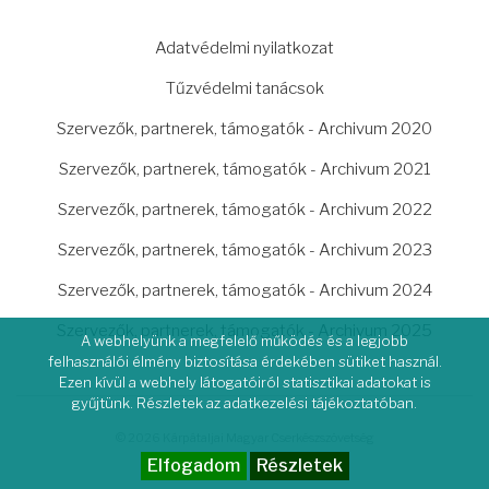
LÁBLÉC
Adatvédelmi nyilatkozat
Tűzvédelmi tanácsok
Szervezők, partnerek, támogatók - Archivum 2020
Szervezők, partnerek, támogatók - Archivum 2021
Szervezők, partnerek, támogatók - Archivum 2022
Szervezők, partnerek, támogatók - Archivum 2023
Szervezők, partnerek, támogatók - Archivum 2024
Szervezők, partnerek, támogatók - Archivum 2025
A webhelyünk a megfelelő működés és a legjobb
felhasználói élmény biztosítása érdekében sütiket használ.
Ezen kívül a webhely látogatóiról statisztikai adatokat is
gyűjtünk. Részletek az adatkezelési tájékoztatóban.
© 2026 Kárpátaljai Magyar Cserkészszövetség
Elfogadom
Részletek