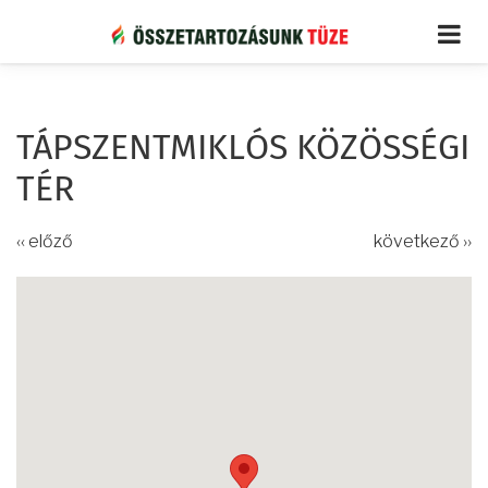
Ugrás
a
tartalomra
TÁPSZENTMIKLÓS KÖZÖSSÉGI
TÉR
‹‹ előző
következő ››