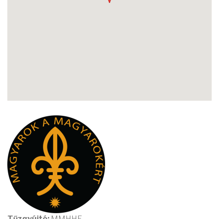
Tűzgyújtó:
MMHHE