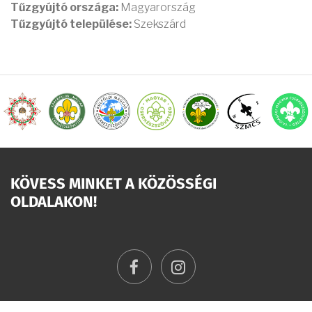
Tűzgyújtó országa:
Magyarország
Tűzgyújtó települése:
Szekszárd
KÖVESS MINKET A KÖZÖSSÉGI
OLDALAKON!
facebook
instagram