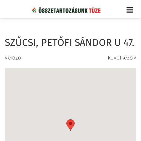
Ugrás
a
tartalomra
SZŰCSI, PETŐFI SÁNDOR U 47.
‹‹ előző
következő ››