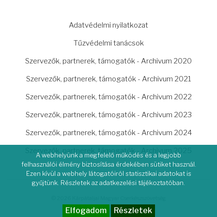
LÁBLÉC
Adatvédelmi nyilatkozat
Tűzvédelmi tanácsok
Szervezők, partnerek, támogatók - Archivum 2020
Szervezők, partnerek, támogatók - Archivum 2021
Szervezők, partnerek, támogatók - Archivum 2022
Szervezők, partnerek, támogatók - Archivum 2023
Szervezők, partnerek, támogatók - Archivum 2024
Szervezők, partnerek, támogatók - Archivum 2025
A webhelyünk a megfelelő működés és a legjobb
felhasználói élmény biztosítása érdekében sütiket használ.
Ezen kívül a webhely látogatóiról statisztikai adatokat is
gyűjtünk. Részletek az adatkezelési tájékoztatóban.
© 2026 Kárpátaljai Magyar Cserkészszövetség
Elfogadom
Részletek